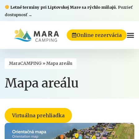
Letné termíny pri Liptovskej Mare sa rýchlo míňajú.
Pozrieť
dostupnosť →
Online rezervácia
MaraCAMPING
»
Mapa areálu
Mapa areálu
Virtuálna prehliadka