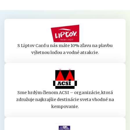
S Liptov Card u nás máte 10% zľavu na plavbu
výletnou loďou a vodné atrakcie.
Sme hrdým členom ACSI – organizácie, ktorá
združuje najkrajšie destinácie sveta vhodné na
kempovanie.