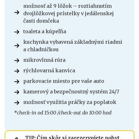
možnosť až 9 lôžok – roztiahnutím
dvojlôžkovej prístelky v jedálenskej
časti domčeka
toaleta a kúpeľňa
kuchynka vybavená základnými riadmi
a chladničkou
mikrovlnná rúra
rýchlovarná kanvica
parkovacie miesto pre vaše auto
kamerový a bezpečnostný systém 24/7
možnosť využitia práčky za poplatok
*check-in od 15:00 /check-out do 10:00 hod
TIP: Čím skôr si zarezervujete pobyt