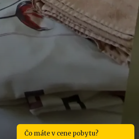
Čo máte v cene pobytu?