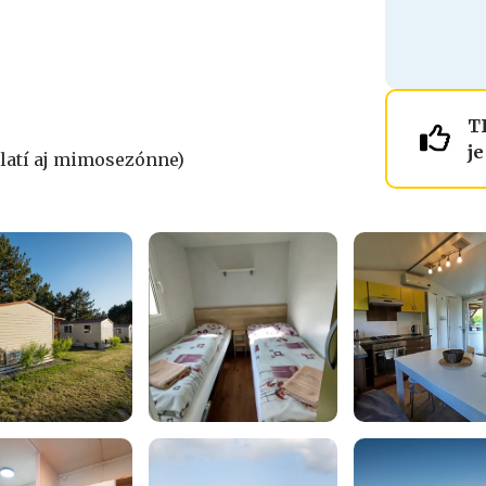
T
j
platí aj mimosezónne)