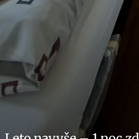
Leto navyše – 1 noc z