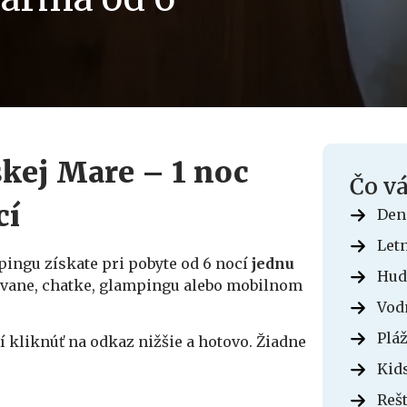
skej Mare – 1 noc
Čo vá
cí
Den
Let
pingu získate pri pobyte od 6 nocí
jednu
Hud
aravane, chatke, glampingu alebo mobilnom
Vod
Plá
čí kliknúť na odkaz nižšie a hotovo. Žiadne
Kid
Rešt