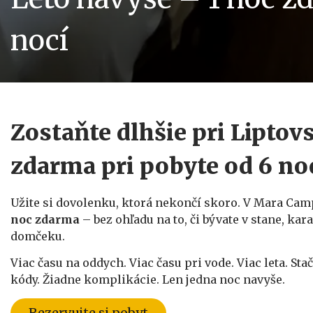
nocí
Zostaňte dlhšie pri Liptov
zdarma pri pobyte od 6 no
Užite si dovolenku, ktorá nekončí skoro. V Mara Cam
noc zdarma
– bez ohľadu na to, či bývate v stane, k
domčeku.
Viac času na oddych. Viac času pri vode. Viac leta. Sta
kódy. Žiadne komplikácie. Len jedna noc navyše.
Rezervujte si pobyt