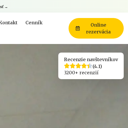
sť →
Kontakt
Cenník
Online
rezervácia
Recenzie navštevníkov
(4.1)
3200+ recenzií