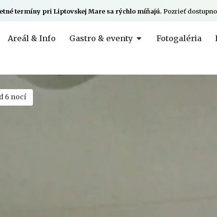
etné termíny pri Liptovskej Mare sa rýchlo míňajú.
Pozrieť dostupno
Areál & Info
Gastro & eventy
Fotogaléria
d 6 nocí