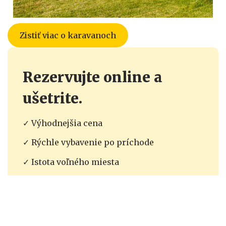
Zistiť viac o karavanoch
Rezervujte online a
ušetrite.
✓ Výhodnejšia cena
✓ Rýchle vybavenie po príchode
✓ Istota voľného miesta
Rezerváciou miesta pre stan alebo karavan
cez náš rezervačný systém získate
výhodnejšiu cenu ako pri platbe na recepcii.
V cene ubytovania navyše získate